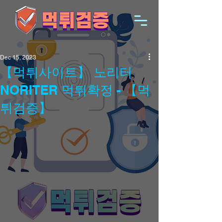
Dec 15, 2023
【먹튀사이트】 노리터
NORITER 먹튀확정 - 【먹
튀검증】