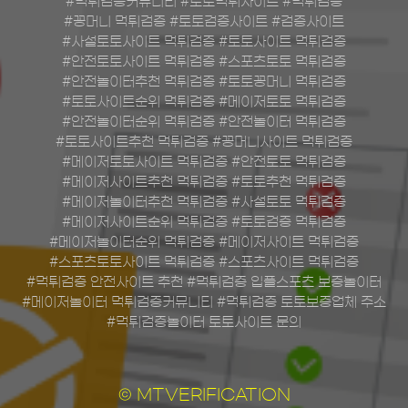
#먹튀검증커뮤니티 #토토먹튀사이트 #먹튀검증
증】
증】
#꽁머니 먹튀검증 #토토검증사이트 #검증사이트
#사설토토사이트 먹튀검증 #토토사이트 먹튀검증
#안전토토사이트 먹튀검증 #스포츠토토 먹튀검증
#안전놀이터추천 먹튀검증 #토토꽁머니 먹튀검증
#토토사이트순위 먹튀검증 #메이저토토 먹튀검증
#안전놀이터순위 먹튀검증 #안전놀이터 먹튀검증
#토토사이트추천 먹튀검증 #꽁머니사이트 먹튀검증
#메이저토토사이트 먹튀검증 #안전토토 먹튀검증
#메이저사이트추천 먹튀검증 #토토추천 먹튀검증
#메이저놀이터추천 먹튀검증 #사설토토 먹튀검증
#메이저사이트순위 먹튀검증 #토토검증 먹튀검증
#메이저놀이터순위 먹튀검증 #메이저사이트 먹튀검증
#스포츠토토사이트 먹튀검증 #스포츠사이트 먹튀검증
#먹튀검증 안전사이트 추천 #먹튀검증 입플스포츠 보증놀이터
#메이저놀이터 먹튀검증커뮤니티 #먹튀검증 토토보증업체 주소
#먹튀검증놀이터 토토사이트 문의
© MTVERIFICATION