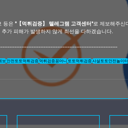
 등은 
"【먹튀검증】 텔레그램 고객센터"
로 제보해주신
 추가 피해가 발생하지 않게 최선을 다하겠습니다.
---------------------------------------------------------------------
제보
안전토토먹튀검증
먹튀검증꽁머니
토토먹튀검증
사설토토안전놀이