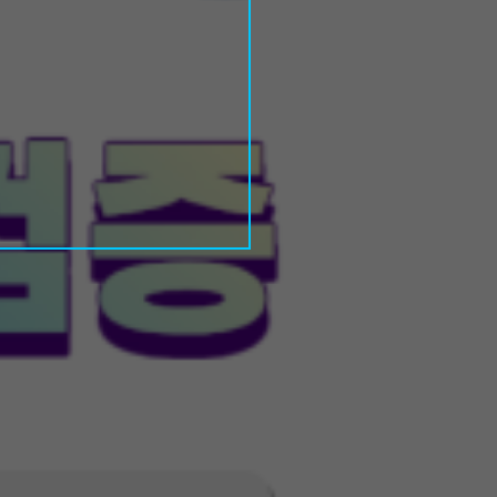
튀사이트】 비구벳
BET 먹튀확정 - 【먹튀검