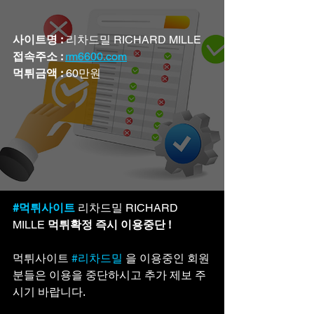
사이트명 :
 리차드밀 RICHARD MILLE
접속주소 : 
rm6600.com
먹튀금액 :
 60만원
#먹튀사이트
리차드밀 RICHARD 
MILLE
 먹튀확정 즉시 이용중단 !
먹튀사이트 
#리차드밀
 을 이용중인 회원
분들은 이용을 중단하시고 추가 제보 주
시기 바랍니다.