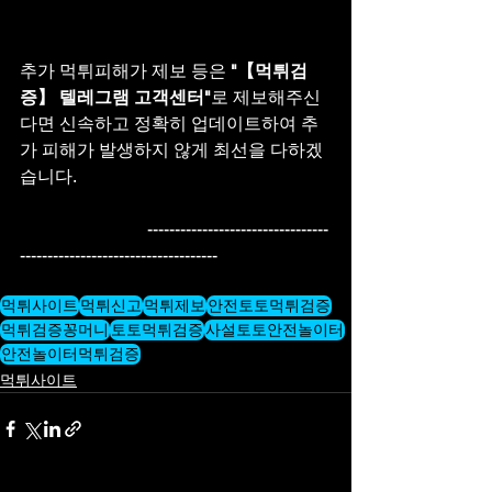
추가 먹튀피해가 제보 등은 
"【먹튀검
증】 텔레그램 고객센터"
로 제보해주신
다면 신속하고 정확히 업데이트하여 추
가 피해가 발생하지 않게 최선을 다하겠
습니다.
                             ---------------------------------
------------------------------------
먹튀사이트
먹튀신고
먹튀제보
안전토토먹튀검증
먹튀검증꽁머니
토토먹튀검증
사설토토안전놀이터
안전놀이터먹튀검증
먹튀사이트