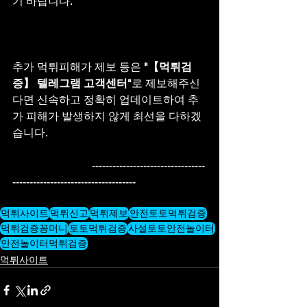
기 바랍니다.
추가 먹튀피해가 제보 등은 
"【먹튀검
증】 텔레그램 고객센터"
로 제보해주신
다면 신속하고 정확히 업데이트하여 추
가 피해가 발생하지 않게 최선을 다하겠
습니다.
                             ---------------------------------
------------------------------------
먹튀사이트
먹튀신고
먹튀제보
안전토토먹튀검증
먹튀검증꽁머니
토토먹튀검증
사설토토안전놀이터
안전놀이터먹튀검증
먹튀사이트