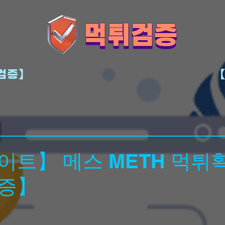
검증】
트】 메스 METH 먹튀확
증】