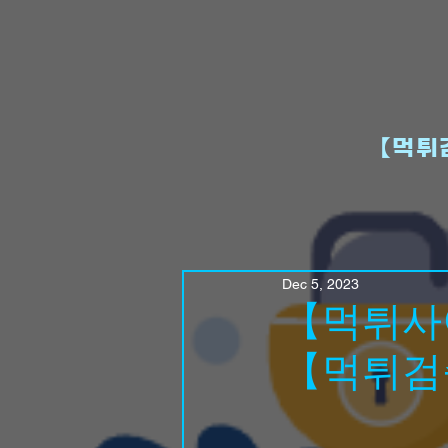
【먹튀
Dec 5, 2023
【먹튀사이
【먹튀검