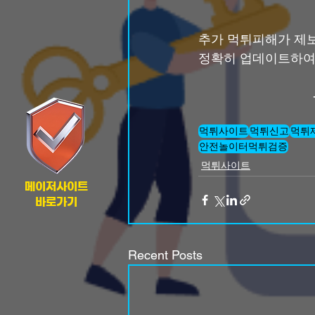
추가 먹튀피해가 제보
정확히 업데이트하여
먹튀사이트
먹튀신고
먹튀
안전놀이터먹튀검증
먹튀사이트
메이저사이트
​바로가기
Recent Posts