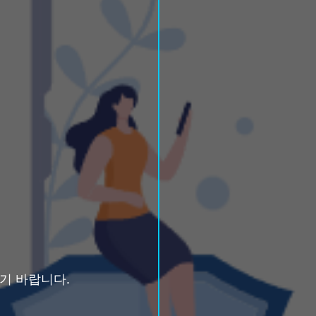
기 바랍니다.