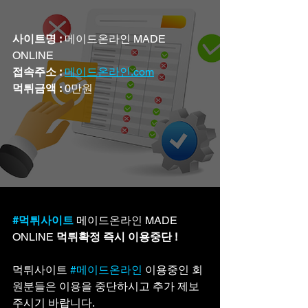
사이트명 :
 메이드온라인 MADE 
ONLINE
접속주소 :
메이드온라인.com
먹튀금액 :
 0만원
#먹튀사이트
메이드온라인 MADE 
ONLINE 
먹튀확정 즉시 이용중단 !
먹튀사이트 
#메이드온라인
 이용중인 회
원분들은 이용을 중단하시고 추가 제보 
주시기 바랍니다.