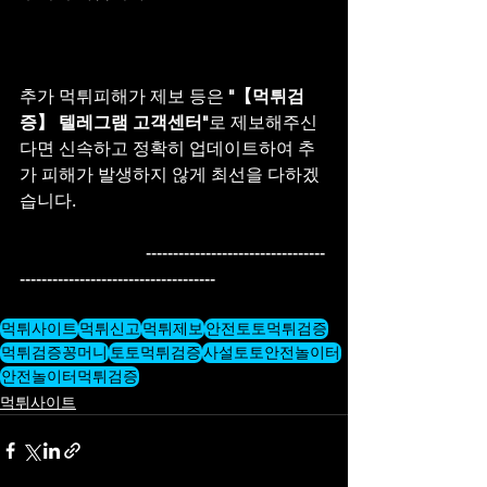
추가 먹튀피해가 제보 등은 
"【먹튀검
증】 텔레그램 고객센터"
로 제보해주신
다면 신속하고 정확히 업데이트하여 추
가 피해가 발생하지 않게 최선을 다하겠
습니다.
                             ---------------------------------
------------------------------------
먹튀사이트
먹튀신고
먹튀제보
안전토토먹튀검증
먹튀검증꽁머니
토토먹튀검증
사설토토안전놀이터
안전놀이터먹튀검증
먹튀사이트