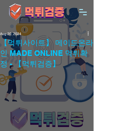
Aug 20, 2024
【먹튀사이트】 메이드온라
인 MADE ONLINE 먹튀확
정 - 【먹튀검증】