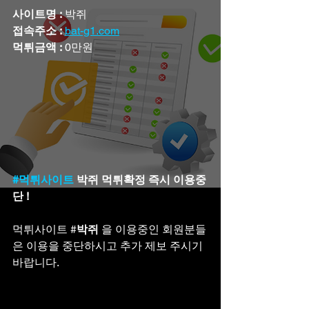
사이트명 :
 박쥐
접속주소 :
bat-g1.com
먹튀금액 :
 0만원
#먹튀사이트
 박쥐 먹튀확정 즉시 이용중
단 !
먹튀사이트 #
박쥐 
을 이용중인 회원분들
은 이용을 중단하시고 추가 제보 주시기 
바랍니다.