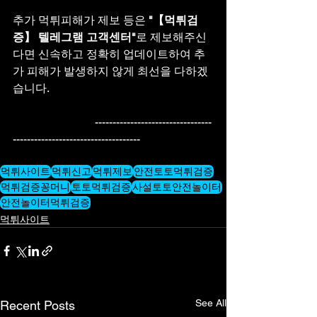
추가 먹튀피해가 제보 등은 
"【먹튀검
증】 텔레그램 고객센터"
로 제보해주신
다면 신속하고 정확히 업데이트하여 추
가 피해가 발생하지 않게 최선을 다하겠
습니다.
                             ---------------------------------
------------------------------------
먹튀사이트
먹튀신고
먹튀제보
안전토토먹튀검증
먹튀검증꽁머니
토토먹튀검증
사설토토안전놀이터
안전놀이터먹튀검증
먹튀사이트
See All
Recent Posts