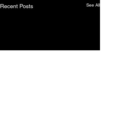
See All
Recent Posts
먹튀검증 배너 광고문의
#먹튀 #토토 먹튀검증 #먹튀사이트
#토토사이트꽁머니 #먹튀검증사이트 #토토먹튀
#먹튀검증커뮤니티 #토토먹튀사이트 #먹튀검증
#꽁머니 먹튀검증 #토토검증사이트 #검증사이트