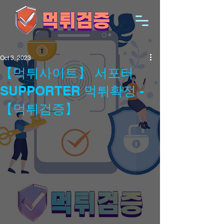
Oct 3, 2023
【먹튀사이트】 서포터
SUPPORTER 먹튀확정 -
【먹튀검증】