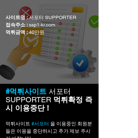
사이트명 :
 서포터 SUPPORTER
접속주소 :
 ssp1-kr.com
먹튀금액 :
 40만원
#먹튀사이트
서포터 
SUPPORTER
 먹튀확정 즉
시 이용중단 !
먹튀사이트 
#서포터
 을 이용중인 회원분
들은 이용을 중단하시고 추가 제보 주시