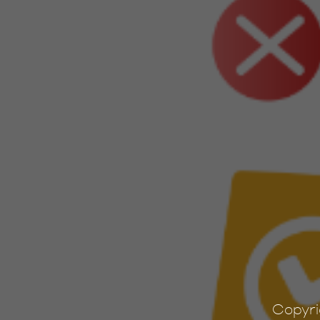
Copyri