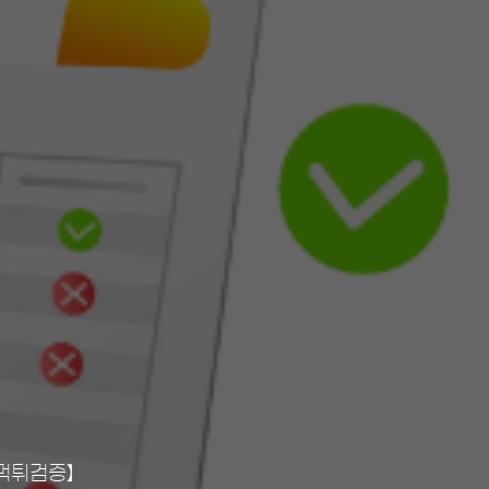
 【먹튀검증】