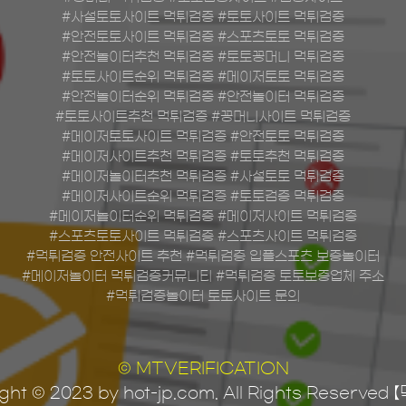
#사설토토사이트 먹튀검증 #토토사이트 먹튀검증
#안전토토사이트 먹튀검증 #스포츠토토 먹튀검증
#안전놀이터추천 먹튀검증 #토토꽁머니 먹튀검증
#토토사이트순위 먹튀검증 #메이저토토 먹튀검증
#안전놀이터순위 먹튀검증 #안전놀이터 먹튀검증
#토토사이트추천 먹튀검증 #꽁머니사이트 먹튀검증
#메이저토토사이트 먹튀검증 #안전토토 먹튀검증
#메이저사이트추천 먹튀검증 #토토추천 먹튀검증
#메이저놀이터추천 먹튀검증 #사설토토 먹튀검증
#메이저사이트순위 먹튀검증 #토토검증 먹튀검증
#메이저놀이터순위 먹튀검증 #메이저사이트 먹튀검증
#스포츠토토사이트 먹튀검증 #스포츠사이트 먹튀검증
#먹튀검증 안전사이트 추천 #먹튀검증 입플스포츠 보증놀이터
#메이저놀이터 먹튀검증커뮤니티 #먹튀검증 토토보증업체 주소
#먹튀검증놀이터 토토사이트 문의
© MTVERIFICATION
ght © 2023 by hot-jp.com. All Rights Reserved