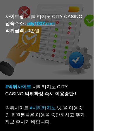
사이트명 :
 시티카지노 CITY CASINO
접속주소 : 
city1007.
com
먹튀금액 :
 0만원
#먹튀사이트
시티카지노 CITY 
CASINO
 먹튀확정 즉시 이용중단 !
먹튀사이트 
#시티카지노
 벳 을 이용중
인 회원분들은 이용을 중단하시고 추가 
제보 주시기 바랍니다.