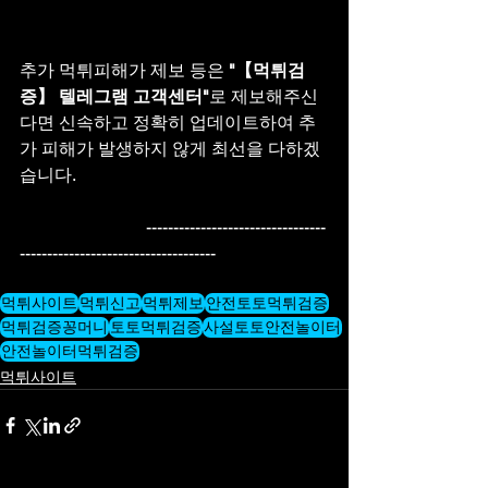
추가 먹튀피해가 제보 등은 
"【먹튀검
증】 텔레그램 고객센터"
로 제보해주신
다면 신속하고 정확히 업데이트하여 추
가 피해가 발생하지 않게 최선을 다하겠
습니다.
                             ---------------------------------
------------------------------------
먹튀사이트
먹튀신고
먹튀제보
안전토토먹튀검증
먹튀검증꽁머니
토토먹튀검증
사설토토안전놀이터
안전놀이터먹튀검증
먹튀사이트