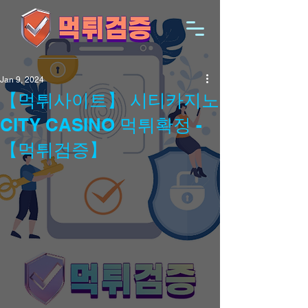
Jan 9, 2024
【먹튀사이트】 시티카지노
CITY CASINO 먹튀확정 -
【먹튀검증】