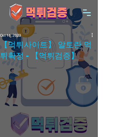
Oct 11, 2023
【먹튀사이트】 알토란 먹
튀확정 - 【먹튀검증】