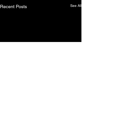
See All
Recent Posts
먹튀검증 배너 광고문의
#먹튀 #토토 먹튀검증 #먹튀사이트
#토토사이트꽁머니 #먹튀검증사이트 #토토먹튀
#먹튀검증커뮤니티 #토토먹튀사이트 #먹튀검증
#꽁머니 먹튀검증 #토토검증사이트 #검증사이트