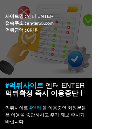
사이트명 :
 엔터 ENTER
접속주소 : 
en-ter55.com
먹튀금액 :
 0만원
#먹튀사이트
엔터 ENTER
먹튀확정 즉시 이용중단 !
먹튀사이트 
#엔터
 을 이용중인 회원분들
은 이용을 중단하시고 추가 제보 주시기 
바랍니다.