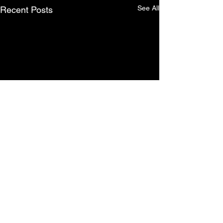
See All
Recent Posts
먹튀검증 배너 광고문의
#먹튀 #토토 먹튀검증 #먹튀사이트
#토토사이트꽁머니 #먹튀검증사이트 #토토먹튀
#먹튀검증커뮤니티 #토토먹튀사이트 #먹튀검증
#꽁머니 먹튀검증 #토토검증사이트 #검증사이트