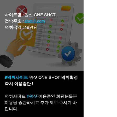
사이트명 :
 원샷 ONE SHOT
접속주소 :
shot-1.com
먹튀금액 :
 18만원
#먹튀사이트
원샷 ONE SHOT 
먹튀확정 
즉시 이용중단 !
먹튀사이트 
#원샷
 이용중인 회원분들은 
이용을 중단하시고 추가 제보 주시기 바
랍니다.