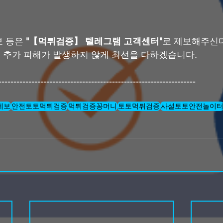
 등은 
"【먹튀검증】 텔레그램 고객센터"
로 제보해주신
 추가 피해가 발생하지 않게 최선을 다하겠습니다.
---------------------------------------------------------------------
제보
안전토토먹튀검증
먹튀검증꽁머니
토토먹튀검증
사설토토안전놀이