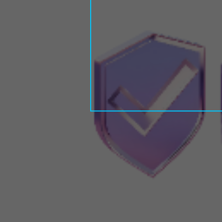
【먹튀사이트】 해바라기 먹
튀확정 - 【먹튀검증】