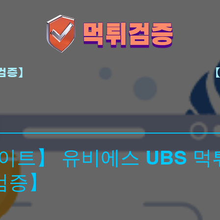
검증】
이트】 유비에스 UBS 
검증】