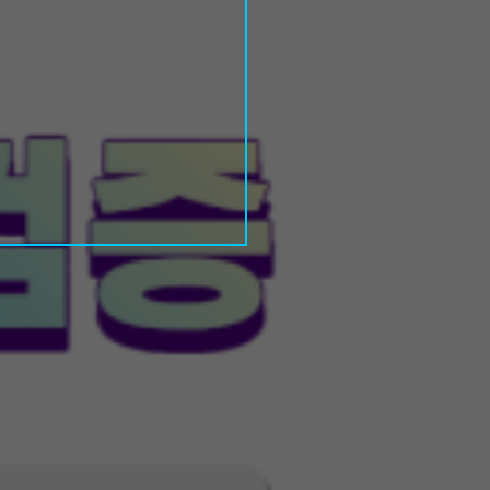
튀사이트】 비구벳
BET 먹튀확정 - 【먹튀검