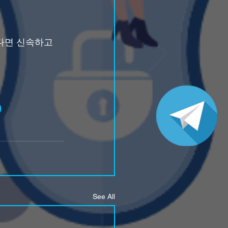
다면 신속하고 
터
See All