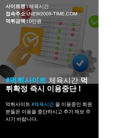
사이트명 :
 체육시간
접속주소 : 
NEW2009-TIME.COM
먹튀금액 :
 0만원
#먹튀사이트
체육시간 
먹
튀확정 즉시 이용중단 !
먹튀사이트 
#체육시간
 을 이용중인 회원
분들은 이용을 중단하시고 추가 제보 주
시기 바랍니다.