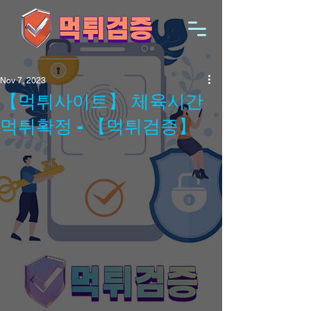
Nov 7, 2023
【먹튀사이트】 체육시간
먹튀확정 - 【먹튀검증】