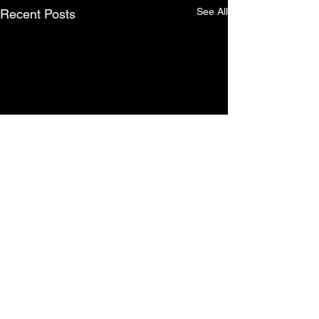
See All
Recent Posts
먹튀검증 배너 광고문의
#먹튀 #토토 먹튀검증 #먹튀사이트
#토토사이트꽁머니 #먹튀검증사이트 #토토먹튀
#먹튀검증커뮤니티 #토토먹튀사이트 #먹튀검증
#꽁머니 먹튀검증 #토토검증사이트 #검증사이트