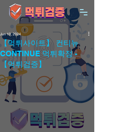
Jun 10, 2024
【먹튀사이트】 컨티뉴
CONTINUE 먹튀확정 -
【먹튀검증】