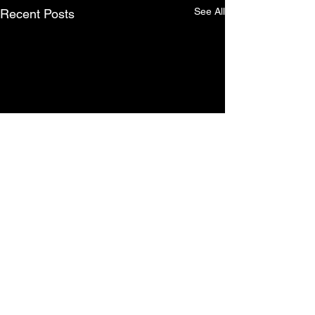
See All
Recent Posts
먹튀검증 배너 광고문의
#먹튀 #토토 먹튀검증 #먹튀사이트
#토토사이트꽁머니 #먹튀검증사이트 #토토먹튀
#먹튀검증커뮤니티 #토토먹튀사이트 #먹튀검증
#꽁머니 먹튀검증 #토토검증사이트 #검증사이트