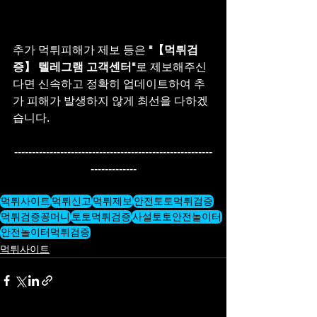
추가 먹튀피해가 제보 등은 
"【먹튀검
증】 텔레그램 고객센터"
로 제보해주신
다면 신속하고 정확히 업데이트하여 추
가 피해가 발생하지 않게 최선을 다하겠
습니다.
--------------------------------------------------------
-------------
먹튀사이트
먹튀신고
먹튀제보
안전토토먹튀검증
먹튀검증꽁머니
토토먹튀검증
사설토토안전놀이터
안전놀이터먹튀검증
먹튀사이트