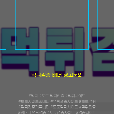
먹튀검증 배너 광고문의
#먹튀 #토토 먹튀검증 #먹튀사이트
【먹튀사이트】 이루마
【먹
#토토사이트꽁머니 #먹튀검증사이트 #토토먹튀
ILUMA 먹튀확정 - 【먹튀검
B9
#먹튀검증커뮤니티 #토토먹튀사이트 #먹튀검증
증】
증】
#꽁머니 먹튀검증 #토토검증사이트 #검증사이트