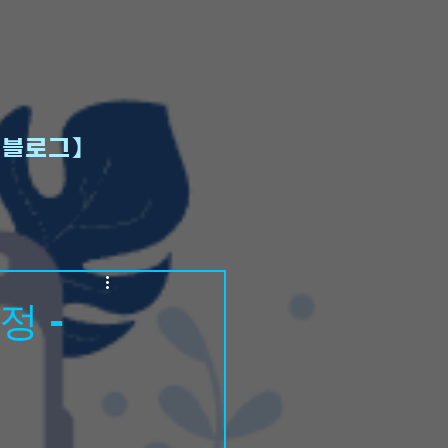
【블로그】
정 -