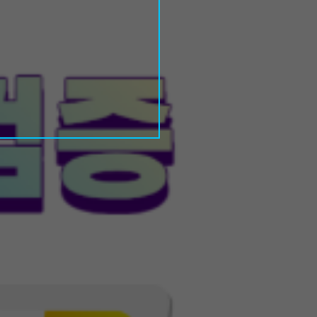
튀사이트】 비구벳
BET 먹튀확정 - 【먹튀검