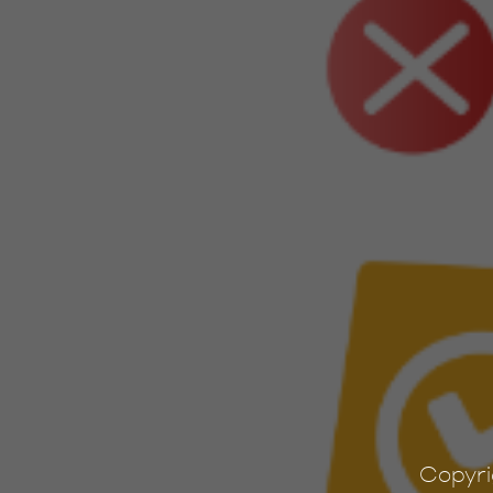
Copyri