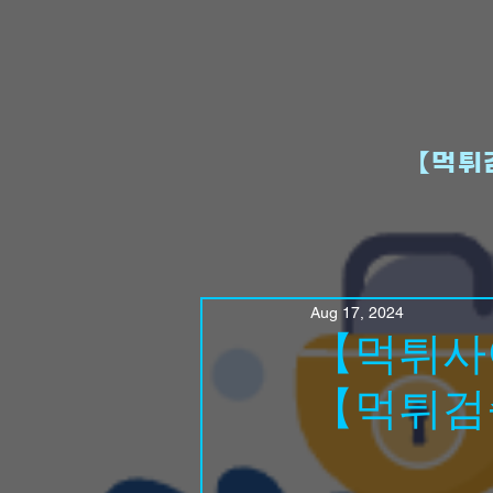
【먹튀
Aug 17, 2024
【먹튀사이
【먹튀검