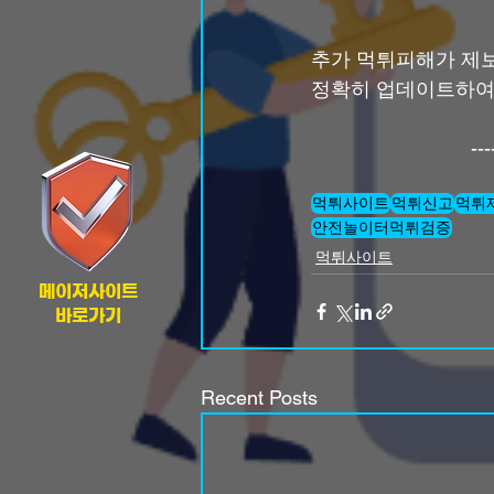
추가 먹튀피해가 제보
정확히 업데이트하여
                             
먹튀사이트
먹튀신고
먹튀
안전놀이터먹튀검증
먹튀사이트
메이저사이트
​바로가기
Recent Posts