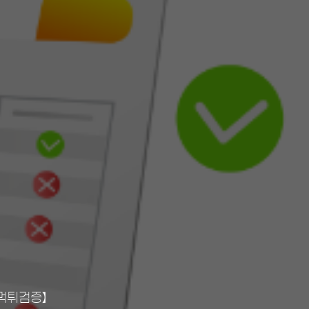
 【먹튀검증】