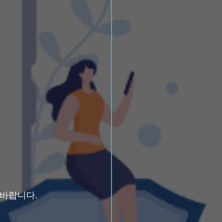
 바랍니다.