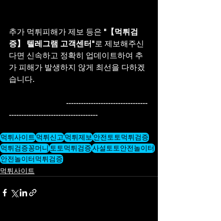
추가 먹튀피해가 제보 등은 
"【먹튀검
증】 텔레그램 고객센터"
로 제보해주신
다면 신속하고 정확히 업데이트하여 추
가 피해가 발생하지 않게 최선을 다하겠
습니다.
                             ---------------------------------
------------------------------------
먹튀사이트
먹튀신고
먹튀제보
안전토토먹튀검증
먹튀검증꽁머니
토토먹튀검증
사설토토안전놀이터
안전놀이터먹튀검증
먹튀사이트