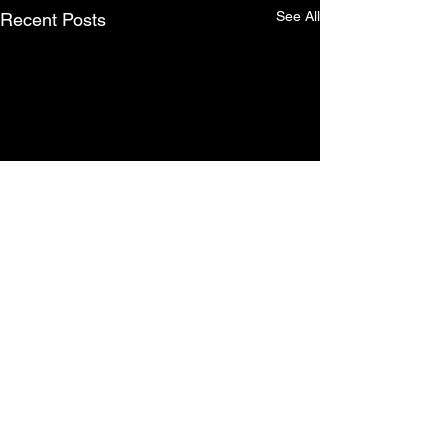
See All
Recent Posts
먹튀검증 배너 광고문의
#먹튀 #토토 먹튀검증 #먹튀사이트
#토토사이트꽁머니 #먹튀검증사이트 #토토먹튀
#먹튀검증커뮤니티 #토토먹튀사이트 #먹튀검증
#꽁머니 먹튀검증 #토토검증사이트 #검증사이트