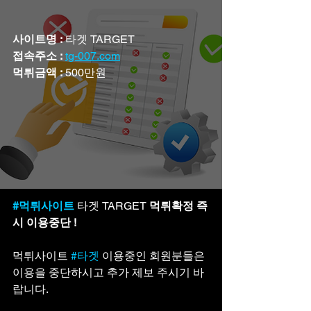
사이트명 :
 타겟 TARGET
접속주소 :
tg-007.com
먹튀금액 :
 500만원
#먹튀사이트
타겟 TARGET 
먹튀확정 즉
시 이용중단 !
먹튀사이트 
#타겟
 이용중인 회원분들은 
이용을 중단하시고 추가 제보 주시기 바
랍니다.