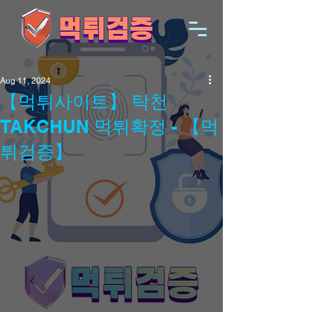
Aug 11, 2024
【먹튀사이트】 탁천
TAKCHUN 먹튀확정 - 【먹
튀검증】