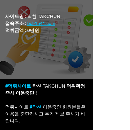
사이트명 :
 탁천 TAKCHUN
접속주소 :
bct-1541.com
먹튀금액 :
 0만원
#먹튀사이트
탁천 TAKCHUN 
먹튀확정 
즉시 이용중단 !
먹튀사이트 
#탁천
 이용중인 회원분들은 
이용을 중단하시고 추가 제보 주시기 바
랍니다.