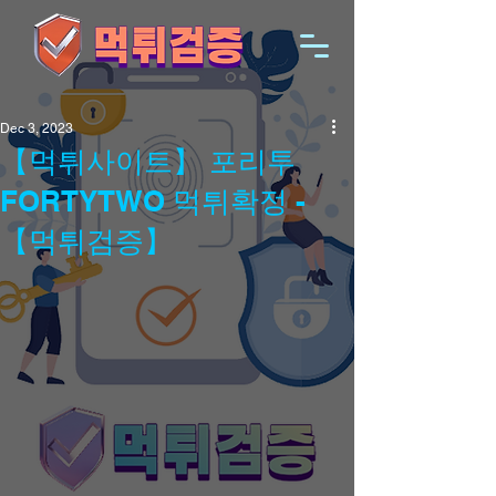
Dec 3, 2023
【먹튀사이트】 포리투
FORTYTWO 먹튀확정 -
【먹튀검증】