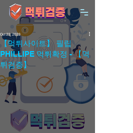
Oct 23, 2023
【먹튀사이트】 필립
PHILLIPE 먹튀확정 - 【먹
튀검증】