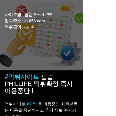
사이트명 :
 필립 PHILLIPE
접속주소 :
 pl-666.com
먹튀금액 :
 0만원
#먹튀사이트
필립 
PHILLIPE
 먹튀확정 즉시 
이용중단 !
먹튀사이트 
#필립
 을 이용중인 회원분들
은 이용을 중단하시고 추가 제보 주시기 