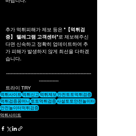
바랍니다.
추가 먹튀피해가 제보 등은 
"【먹튀검
증】 텔레그램 고객센터"
로 제보해주신
다면 신속하고 정확히 업데이트하여 추
가 피해가 발생하지 않게 최선을 다하겠
습니다.
--------------------------------------------------------
-------------
트라이 TRY
먹튀사이트
먹튀신고
먹튀제보
안전토토먹튀검증
먹튀검증꽁머니
토토먹튀검증
사설토토안전놀이터
안전놀이터먹튀검증
먹튀사이트