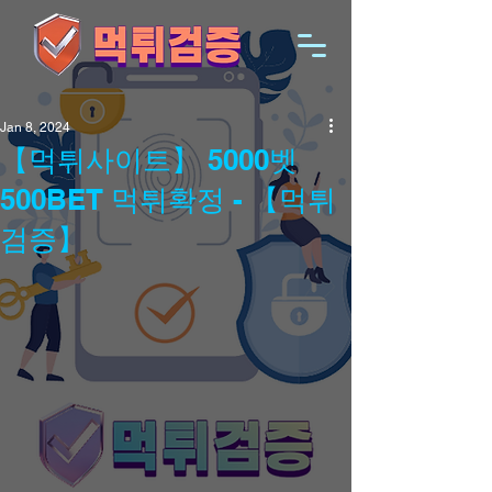
Jan 8, 2024
【먹튀사이트】 5000벳
500BET 먹튀확정 - 【먹튀
검증】