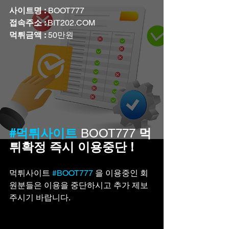
사이트명 :
 BOOT777
접속주소 : 
BIT202.COM
먹튀금액 :
 50만원
#먹튀사이트
BOOT777 
먹
튀확정 즉시 이용중단 !
먹튀사이트 
#BOOT777
 을 이용중인 회
원분들은 이용을 중단하시고 추가 제보 
주시기 바랍니다.