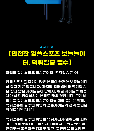
ㅡ 먹튀검증 ㅡ
【안전한 입플스포츠 보늘놀이
터, 먹튀검증 필수】
안전한 입플스포츠 보증놀이터, 먹튀검증 필수!
입플스포츠를 즐기는 많은 분들이 안전한 보증놀이터
를 찾고 계실 것입니다. 하지만 인터넷에는 먹튀검증
을 받지 않은 사이트들이 많아서, 어떤 사이트를 이용
해야 할지 망설이시는 분들도 많을 것입니다. 그래서
오늘은 입플스포츠 보증놀이터를 찾는 분들을 위해,
먹튀검증이 필수인 이유와 검증사이트의 선택 방법을
알려드리겠습니다.
먹튀검증이 필수인 이유는 먹튀사고가 일어나면 피해
가 크기 때문입니다. 먹튀사이트에서는 회원들의 개
인정보를 유출하는 경우도 있고, 충전금을 빼돌리는