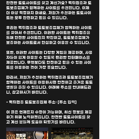
안전한 토토사이트를 찾고 계신가요? 먹튀검증과 토
토보증업체가 함께하는 사이트를 추천합니다. 이제
더 이상 걱정하지 마세요. 저희가 추천하는 토토사이
트는 모두 안전하고 믿을 수 있습니다.
우리는 먹튀검증과 토토보증업체가 함께하는 사이트
를 찾아서 추천합니다. 이러한 사이트는 먹튀검증을
통해 안전한 사이트인지 확인하고, 토토보증업체가
보증하는 사이트로서 안심하고 이용할 수 있습니다.
또한, 이러한 사이트는 다양한 게임을 제공하며, 사용
자들이 쉽게 이용할 수 있도록 편리한 인터페이스를
제공합니다. 무엇보다도 안전하고 믿을 수 있는 사이
트를 이용하는 것이 가장 중요합니다.
따라서, 저희가 추천하는 먹튀검증과 토토보증업체가
함께하는 사이트를 이용하시면 안전하고 즐거운 토토
생활을 즐길 수 있습니다. 아래에 주소를 안내해드리
니, 참고하시기 바랍니다.
- 먹튀검증 토토보증업체 주소: [주소 입력]
이 글은 언제든지 수정이 가능하며, 최신 정보를 제공
하기 위해 노력하겠습니다. 안전한 토토사이트를 찾
고 계신 분들께 도움이 되었기를 바랍니다.