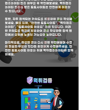
검증놀이터 인증 여부를 꼭 확인해보세요. 먹튀검증
놀이터 인증을 받은 토토사이트는 안전하게 이용할
수 있습니다.
또한, 자주 검색되는 키워드를 활용하여 글을 작성해
보세요. 예를 들어, "안전한 토토사이트", "먹튀검증
놀이터", "토토사이트 이용법" 등이 있습니다. 이러
한 키워드를 적절히 활용하여 글을 작성하면 검색 엔
진에서 상위에 노출될 가능성이 높아집니다.
마지막으로, 작성한 글을 다시 한번 확인해보며 수정
이 필요한 부분이 있다면 유연하게 수정해주세요. 안
전한 토토사이트 이용을 위해 먹튀검증놀이터와 함께
하세요.