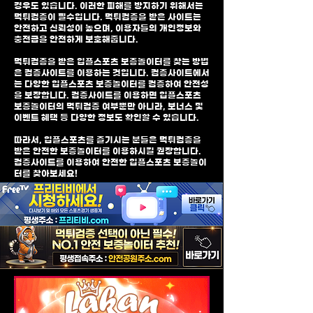
경우도 있습니다. 이러한 피해를 방지하기 위해서는
먹튀검증이 필수입니다. 먹튀검증을 받은 사이트는
안전하고 신뢰성이 높으며, 이용자들의 개인정보와
충전금을 안전하게 보호해줍니다.
먹튀검증을 받은 입플스포츠 보증놀이터를 찾는 방법
은 검증사이트를 이용하는 것입니다. 검증사이트에서
는 다양한 입플스포츠 보증놀이터를 검증하여 안전성
을 보장합니다. 검증사이트를 이용하면 입플스포츠
보증놀이터의 먹튀검증 여부뿐만 아니라, 보너스 및
이벤트 혜택 등 다양한 정보도 확인할 수 있습니다.
따라서, 입플스포츠를 즐기시는 분들은 먹튀검증을
받은 안전한 보증놀이터를 이용하시길 권장합니다.
검증사이트를 이용하여 안전한 입플스포츠 보증놀이
터를 찾아보세요!