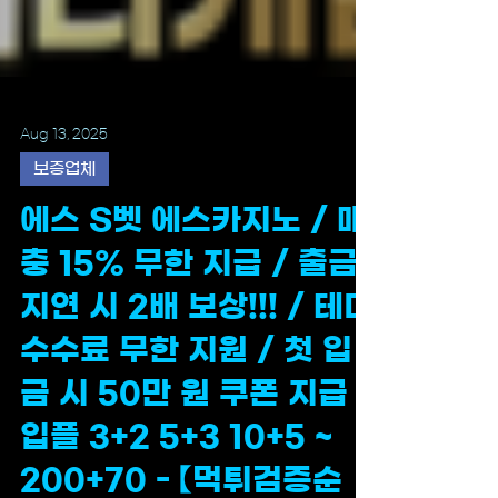
Aug 13, 2025
보증업체
에스 S벳 에스카지노 / 매
충 15% 무한 지급 / 출금
지연 시 2배 보상!!! / 테더
수수료 무한 지원 / 첫 입
금 시 50만 원 쿠폰 지급 /