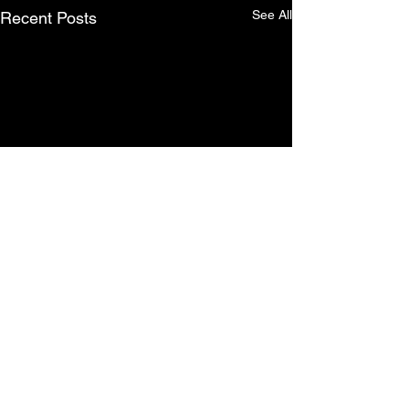
See All
Recent Posts
먹튀검증 배너 광고문의
#먹튀 #토토 먹튀검증 #먹튀사이트
#토토사이트꽁머니 #먹튀검증사이트 #토토먹튀
#먹튀검증커뮤니티 #토토먹튀사이트 #먹튀검증
#꽁머니 먹튀검증 #토토검증사이트 #검증사이트