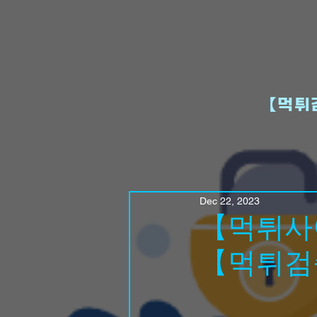
【먹튀
Dec 22, 2023
【먹튀사이
【먹튀검