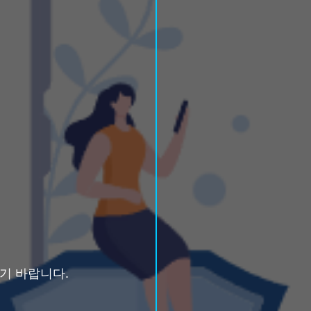
기 바랍니다.