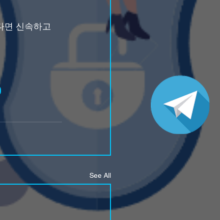
다면 신속하고 
터
See All