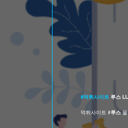
#먹튀사이트
 루스 L
먹튀사이트 #
루스 
을