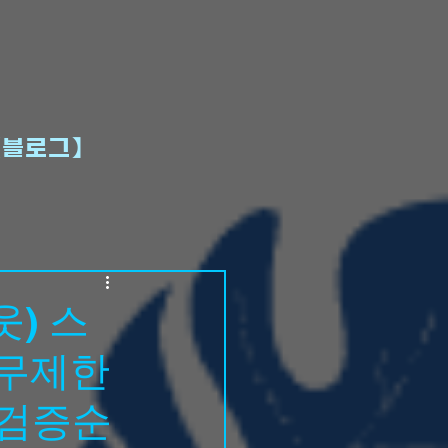
【블로그】
웃) 스
 무제한
튀검증순